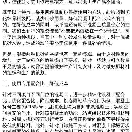
动，往往会导致山砂用量增大，造成混凝土生产成本偏高。
基于以上特点，采用两种机制砂混掺使用的方法，能够起到优
化细骨料级配，减少山砂用量，降低混凝土配合比成本的目
的。在降低成本的同时，该举措还有助于混凝土质量稳定的控
制。犹如巴菲特的投资理念“不要把鸡蛋放在一个篮子里”。同
时使用两种机砂，当其中一种机砂发生质量波动时，对于混掺
机砂来说，造成的影响要小于仅使用一种机砂的情况。
但是，混掺两种机砂的举措也有一定的弊端。由于原材种类的
增加，对厂站料仓的数量提出了要求。针对一些站点料仓数量
不足的情况，就需要提前做好生产计划安排，及时做好原材料
的组织和生产的策划。
二、使用专用配合比，降低成本
针对不同项目不同部位的混凝土，进一步精细化混凝土配合
比，优化配合比，降低成本。以春雨站草海项目为例，混凝土
标号主要为C15标号，且混凝土均为自卸非泵混凝土，实现空
间填充的作用。针对该混凝土的功能，站点组织技术科和材料
科，对周边机砂碎石进行考察，在保证质量的前提下寻找价格
较低的原材料。此外，针对自卸施工方式，对混凝土保坍要求
相对减弱的个情况，站点与外加剂厂技术人员进行沟通，配置